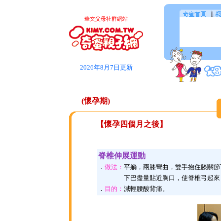
華文父母社群網站
2026年8月7日更新
(懷孕期)
【懷孕四個月之後】
脊椎伸展運動
．
做法：
平躺，兩膝彎曲，雙手抱住膝關節
下巴盡量貼近胸口，使脊椎弓起來，
．
目的：
減輕腰酸背痛。