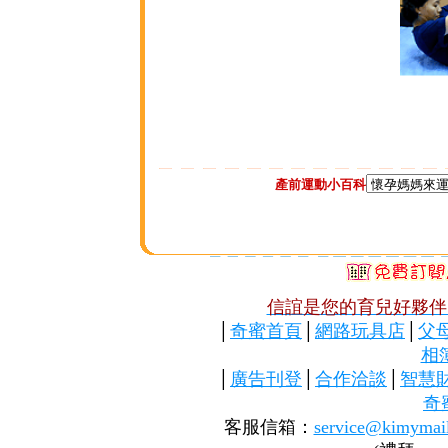
產前運動小百科
信誼是您的育兒好夥伴
│
奇蜜首頁
│
網路玩具店
│
父
相
│
廣告刊登
│
合作洽談
│
智慧
奇
客服信箱：
service@kimymai