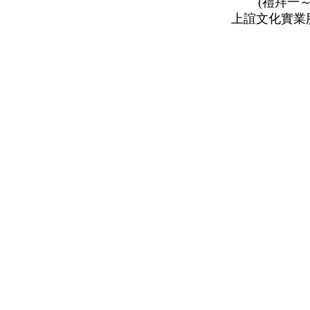
(禮拜一～禮
上誼文化實業